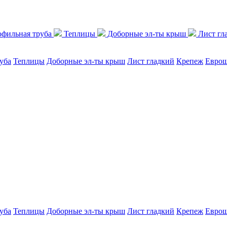
фильная труба
Теплицы
Доборные эл-ты крыш
Лист гл
уба
Теплицы
Доборные эл-ты крыш
Лист гладкий
Крепеж
Еврош
уба
Теплицы
Доборные эл-ты крыш
Лист гладкий
Крепеж
Еврош