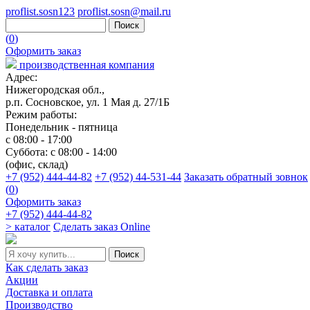
proflist.sosn123
proflist.sosn@mail.ru
(
0
)
Оформить заказ
производственная компания
Адрес:
Нижегородская обл.,
р.п. Сосновское, ул. 1 Мая д. 27/1Б
Режим работы:
Понедельник - пятница
с 08:00 - 17:00
Суббота: с 08:00 - 14:00
(офис, склад)
+7 (952) 444-44-82
+7 (952) 44-531-44
Заказать обратный зовнок
(
0
)
Оформить заказ
+7 (952) 444-44-82
> каталог
Сделать заказ Online
Как сделать заказ
Акции
Доставка и оплата
Производство