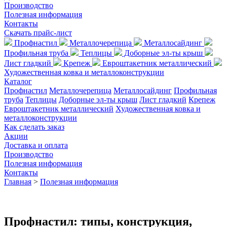
Производство
Полезная информация
Контакты
Скачать прайс-лист
Профнастил
Металлочерепица
Металлосайдинг
Профильная труба
Теплицы
Доборные эл-ты крыш
Лист гладкий
Крепеж
Евроштакетник металлический
Художественная ковка и металлоконструкции
Каталог
Профнастил
Металлочерепица
Металлосайдинг
Профильная
труба
Теплицы
Доборные эл-ты крыш
Лист гладкий
Крепеж
Евроштакетник металлический
Художественная ковка и
металлоконструкции
Как сделать заказ
Акции
Доставка и оплата
Производство
Полезная информация
Контакты
Главная
>
Полезная информация
Профнастил: типы, конструкция,