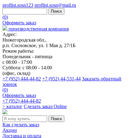
proflist.sosn123
proflist.sosn@mail.ru
(
0
)
Оформить заказ
производственная компания
Адрес:
Нижегородская обл.,
р.п. Сосновское, ул. 1 Мая д. 27/1Б
Режим работы:
Понедельник - пятница
с 08:00 - 17:00
Суббота: с 08:00 - 14:00
(офис, склад)
+7 (952) 444-44-82
+7 (952) 44-531-44
Заказать обратный
зовнок
(
0
)
Оформить заказ
+7 (952) 444-44-82
> каталог
Сделать заказ Online
Как сделать заказ
Акции
Доставка и оплата