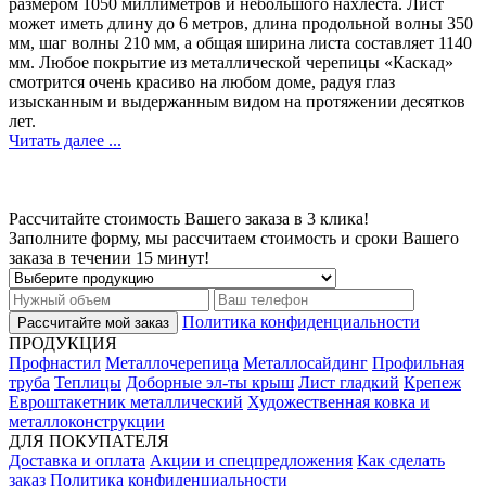
размером 1050 миллиметров и небольшого нахлеста. Лист
может иметь длину до 6 метров, длина продольной волны 350
мм, шаг волны 210 мм, а общая ширина листа составляет 1140
мм. Любое покрытие из металлической черепицы «Каскад»
смотрится очень красиво на любом доме, радуя глаз
изысканным и выдержанным видом на протяжении десятков
лет.
Читать далее ...
Рассчитайте
стоимость Вашего заказа в
3
клика!
Заполните форму, мы рассчитаем стоимость и сроки Вашего
заказа в течении 15 минут!
Политика конфиденциальности
ПРОДУКЦИЯ
Профнастил
Металлочерепица
Металлосайдинг
Профильная
труба
Теплицы
Доборные эл-ты крыш
Лист гладкий
Крепеж
Евроштакетник металлический
Художественная ковка и
металлоконструкции
ДЛЯ ПОКУПАТЕЛЯ
Доставка и оплата
Акции и спецпредложения
Как сделать
заказ
Политика конфиденциальности