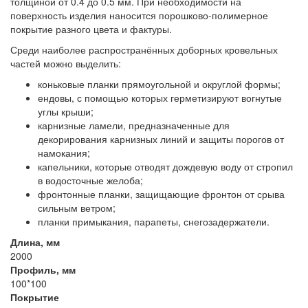
толщиной от 0.4 до 0.5 мм. При необходимости на
поверхность изделия наносится порошково-полимерное
покрытие разного цвета и фактуры.
Среди наиболее распространённых доборных кровельных
частей можно выделить:
коньковые планки прямоугольной и округлой формы;
ендовы, с помощью которых герметизируют вогнутые
углы крыши;
карнизные ламели, предназначенные для
декорирования карнизных линий и защиты порогов от
намокания;
капельники, которые отводят дождевую воду от стропил
в водосточные желоба;
фронтонные планки, защищающие фронтон от срыва
сильным ветром;
планки примыкания, парапеты, снегозадержатели.
Длина, мм
2000
Профиль, мм
100*100
Покрытие