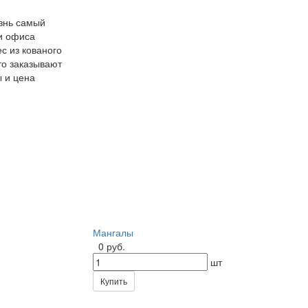
изнь самый
и офиса
с из кованого
то заказывают
 и цена
Мангалы
0 руб.
шт
Купить