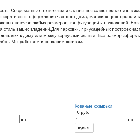
чность. Современные технологии и сплавы позволяют воплотить в ж
екоративного оформления частного дома, магазина, ресторана ил
ваных навесов любых размеров, конфигураций и назначений. Наве
я стиль ваших владений.Для парковки, приусадебных построек час
лощадки к дому или между корпусами зданий. Все размеры,формы
абот. Мы работаем и по вашим эскизам.
Кованые козырьки
0 руб.
шт
шт
Купить